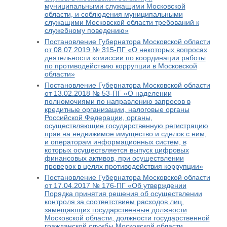
муниципальными служащими Московской
области, и соблюдения муниципальными
служащими Московской области требований к
служебному поведению»
Постановление Губернатора Московской области
от 08.07.2019 № 315-ПГ «О некоторых вопросах
деятельности комиссии по координации работы
по противодействию коррупции в Московской
области»
Постановление Губернатора Московской области
от 13.02.2018 № 53-ПГ «О наделении
полномочиями по направлению запросов в
кредитные организации, налоговые органы
Российской Федерации, органы,
осуществляющие государственную регистрацию
прав на недвижимое имущество и сделок с ним,
и операторам информационных систем, в
которых осуществляется выпуск цифровых
финансовых активов, при осуществлении
проверок в целях противодействия коррупции»
Постановление Губернатора Московской области
от 17.04.2017 № 176-ПГ «Об утверждении
Порядка принятия решения об осуществлении
контроля за соответствием расходов лиц,
замещающих государственные должности
Московской области, должности государственной
гражданской службы Московской области,