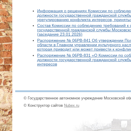
Информация о решениях Комиссии по соблюден
должности государственной гражданской служб
урегулированию конфликта интересов, принятых
Состав Комиссии по соблюдению требований к
государственной гражданской службы Московско
(заседание 23.01.2026)
Распоряжение № 06РВ-841 Об утверждении Пол
области в Главном управлении культурного нас
которая приводит или может привести к конфли
Распоряжение № 06РВ-831 «О Комиссии по соб
должности государственной гражданской службы
интересов
© Государственное автономное учреждение Московской обл
© Конструктор сайтов
Nubex.ru