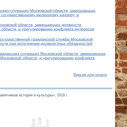
нских служащих Московской области, замещающих
 государственному жилищному надзору, и
осковской области, замещающих должности
 области, и урегулированию конфликта интересов
сударственной гражданской с
лужбы Московской
ности при исполнении должностных обязанностей,
ражданских служащих Московской области, замещающих
 Московской области, и урегулированию конфликта
Версия для печати
ятников истории и культуры», 2018 г.