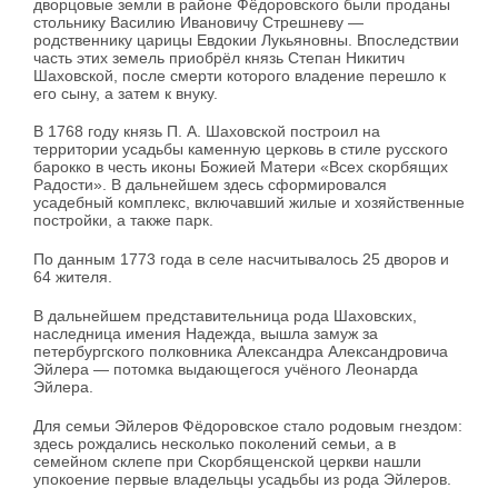
дворцовые земли в районе Фёдоровского были проданы
стольнику Василию Ивановичу Стрешневу —
родственнику царицы Евдокии Лукьяновны. Впоследствии
часть этих земель приобрёл князь Степан Никитич
Шаховской, после смерти которого владение перешло к
его сыну, а затем к внуку.
В 1768 году князь П. А. Шаховской построил на
территории усадьбы каменную церковь в стиле русского
барокко в честь иконы Божией Матери «Всех скорбящих
Радости». В дальнейшем здесь сформировался
усадебный комплекс, включавший жилые и хозяйственные
постройки, а также парк.
По данным 1773 года в селе насчитывалось 25 дворов и
64 жителя.
В дальнейшем представительница рода Шаховских,
наследница имения Надежда, вышла замуж за
петербургского полковника Александра Александровича
Эйлера — потомка выдающегося учёного Леонарда
Эйлера.
Для семьи Эйлеров Фёдоровское стало родовым гнездом:
здесь рождались несколько поколений семьи, а в
семейном склепе при Скорбященской церкви нашли
упокоение первые владельцы усадьбы из рода Эйлеров.