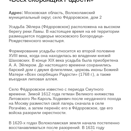
Адрес:
Московская область, Волоколамский
муниципальный округ, село Фёдоровское, дом 2
Усадьба Эйлера (Фёдоровское) расположена на высоком
берегу реки Ламы. В настоящее время на её территории
размещается подворье московского Богородице-
Рождественского монастыря.
Формирование усадьбы относится ко второй половине
XVIII века, когда она находилась во владении князей
Шаховских. В конце XIX века усадьба была приобретена
А. А. Эйлером. До настоящего времени сохранились
барский дом с двумя флигелями, церковь иконы Божией
Матери «Всех скорбящих Радости» (1768 г.), а также
въездная липовая аллея.
Село Фёдоровское известно с периода Смутного
времени. Зимой 1612 года гетман Великого княжества
Литовского Ян-Кароль Ходкевич после неудачного похода
на Москву разместил свой лагерь сначала в селе
Рогачёво, а затем перенёс его в Фёдоровское, где его
войска разорили окрестности.
В 1620-х годах Волоколамская земля начала постепенно
восстанавливаться после разорений. В 1631 году