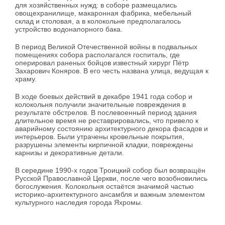
для хозяйственных нужд: в соборе размещались
овощехранилище, макаронная фабрика, мебельный
склад и столовая, а в колокольне предполагалось
устройство водонапорного бака.
В период Великой Отечественной войны в подвальных
помещениях собора располагался госпиталь, где
оперировал раненых бойцов известный хирург Пётр
Захарович Коняров. В его честь названа улица, ведущая к
храму.
В ходе боевых действий в декабре 1941 года собор и
колокольня получили значительные повреждения в
результате обстрелов. В послевоенный период здания
длительное время не реставрировались, что привело к
аварийному состоянию архитектурного декора фасадов и
интерьеров. Были утрачены кровельные покрытия,
разрушены элементы кирпичной кладки, повреждены
карнизы и декоративные детали.
В середине 1990-х годов Троицкий собор был возвращён
Русской Православной Церкви, после чего возобновились
богослужения. Колокольня остаётся значимой частью
историко-архитектурного ансамбля и важным элементом
культурного наследия города Яхромы.