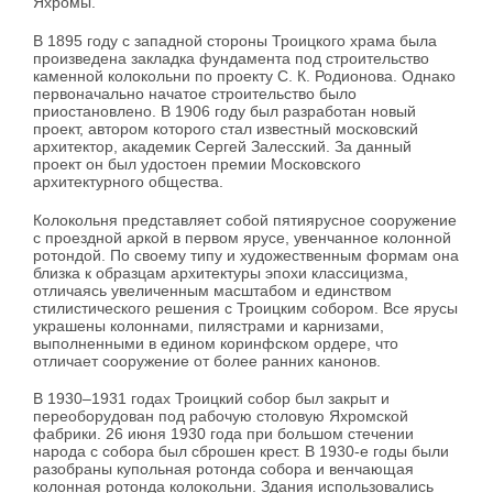
Яхромы.
В 1895 году с западной стороны Троицкого храма была
произведена закладка фундамента под строительство
каменной колокольни по проекту С. К. Родионова. Однако
первоначально начатое строительство было
приостановлено. В 1906 году был разработан новый
проект, автором которого стал известный московский
архитектор, академик Сергей Залесский. За данный
проект он был удостоен премии Московского
архитектурного общества.
Колокольня представляет собой пятиярусное сооружение
с проездной аркой в первом ярусе, увенчанное колонной
ротондой. По своему типу и художественным формам она
близка к образцам архитектуры эпохи классицизма,
отличаясь увеличенным масштабом и единством
стилистического решения с Троицким собором. Все ярусы
украшены колоннами, пилястрами и карнизами,
выполненными в едином коринфском ордере, что
отличает сооружение от более ранних канонов.
В 1930–1931 годах Троицкий собор был закрыт и
переоборудован под рабочую столовую Яхромской
фабрики. 26 июня 1930 года при большом стечении
народа с собора был сброшен крест. В 1930-е годы были
разобраны купольная ротонда собора и венчающая
колонная ротонда колокольни. Здания использовались